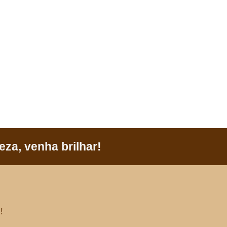
za, venha brilhar!
!