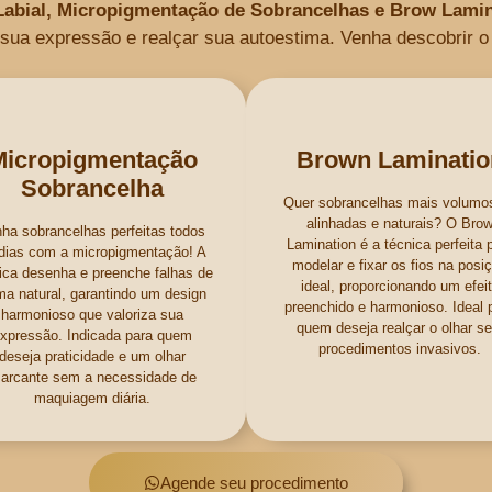
abial, Micropigmentação de Sobrancelhas e Brow Lamin
r sua expressão e realçar sua autoestima. Venha descobrir o
Micropigmentação
Brown Laminatio
Sobrancelha
Quer sobrancelhas mais volumo
alinhadas e naturais? O Bro
ha sobrancelhas perfeitas todos
Lamination é a técnica perfeita 
dias com a micropigmentação! A
modelar e fixar os fios na posi
ica desenha e preenche falhas de
ideal, proporcionando um efei
ma natural, garantindo um design
preenchido e harmonioso. Ideal 
harmonioso que valoriza sua
quem deseja realçar o olhar s
xpressão. Indicada para quem
procedimentos invasivos.
deseja praticidade e um olhar
arcante sem a necessidade de
maquiagem diária.
Agende seu procedimento